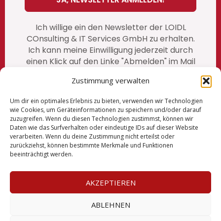
Ich willige ein den Newsletter der LOIDL
COnsulting & IT Services GmbH zu erhalten.
Ich kann meine Einwilligung jederzeit durch
einen Klick auf den Linke "Abmelden" im Mail
widerrufen. unsere vollständige
Zustimmung verwalten
Datenschutzerklärung finden Sie auf
unserer Website
https://www.loidl-
Um dir ein optimales Erlebnis zu bieten, verwenden wir Technologien
consulting.at/loidl-datenschutz
/
wie Cookies, um Geräteinformationen zu speichern und/oder darauf
zuzugreifen. Wenn du diesen Technologien zustimmst, können wir
Daten wie das Surfverhalten oder eindeutige IDs auf dieser Website
verarbeiten. Wenn du deine Zustimmung nicht erteilst oder
zurückziehst, können bestimmte Merkmale und Funktionen
Imprint
beeinträchtigt werden.
T&Cs
AKZEPTIEREN
Privacy policy
ABLEHNEN