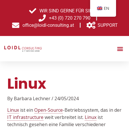
Skip
Post
EN
to
navigation
WIR SIND GERNE FÜR SIE DA!
content
+43 (0) 720 270 790
office@loidl-consulting.at
SUPPORT
Linux
By
Barbara Lechner
/
24/05/2024
Linux
ist ein
Open-Source
-Betriebssystem, das in der
IT infrastructure
weit verbreitet ist.
Linux
ist
technisch gesehen eine Familie verschiedener