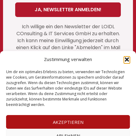
Ich willige ein den Newsletter der LOIDL
COnsulting & IT Services GmbH zu erhalten.
Ich kann meine Einwilligung jederzeit durch
einen Klick auf den Linke "Abmelden" im Mail
widerrufen. unsere vollständige
Zustimmung verwalten
Datenschutzerklärung finden Sie auf
unserer Website
https://www.loidl-
Um dir ein optimales Erlebnis zu bieten, verwenden wir Technologien
consulting.at/loidl-datenschutz
/
wie Cookies, um Geräteinformationen zu speichern und/oder darauf
zuzugreifen. Wenn du diesen Technologien zustimmst, können wir
Daten wie das Surfverhalten oder eindeutige IDs auf dieser Website
verarbeiten. Wenn du deine Zustimmung nicht erteilst oder
zurückziehst, können bestimmte Merkmale und Funktionen
Imprint
beeinträchtigt werden.
T&Cs
AKZEPTIEREN
Privacy policy
ABLEHNEN