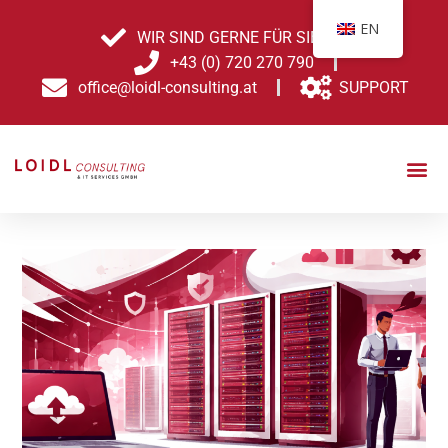
Skip
EN
to
WIR SIND GERNE FÜR SIE DA!
content
+43 (0) 720 270 790
office@loidl-consulting.at
SUPPORT