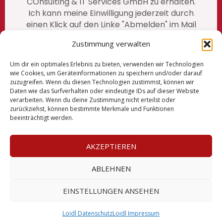
COnsulting & IT Services GmbH zu erhalten.
Ich kann meine Einwilligung jederzeit durch
einen Klick auf den Linke "Abmelden" im Mail
widerrufen. unsere vollständige
Zustimmung verwalten
Datenschutzerklärung finden Sie auf
unserer Website
https://www.loidl-
Um dir ein optimales Erlebnis zu bieten, verwenden wir Technologien
consulting.at/loidl-datenschutz
/
wie Cookies, um Geräteinformationen zu speichern und/oder darauf
zuzugreifen. Wenn du diesen Technologien zustimmst, können wir
Daten wie das Surfverhalten oder eindeutige IDs auf dieser Website
verarbeiten. Wenn du deine Zustimmung nicht erteilst oder
zurückziehst, können bestimmte Merkmale und Funktionen
Impressum
beeinträchtigt werden.
AGBs
AKZEPTIEREN
Datenschutz
ABLEHNEN
EINSTELLUNGEN ANSEHEN
© Copyright Loidl Consulting 2026
Loidl Datenschutz
Loidl Impressum