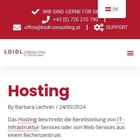
Skip
Post
DE
to
navigation
WIR SIND GERNE FÜR SIE DA!
content
+43 (0) 720 270 790
office@loidl-consulting.at
SUPPORT
Hosting
By
Barbara Lechner
/
24/05/2024
Das
Hosting
beschreibt die Bereitstellung von
IT-
Infrastruktur
-Services oder von Web-Services aus
einem Rechenzentrum.