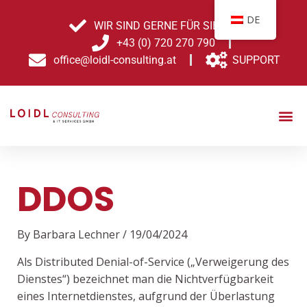
Skip
Post
DE
to
navigation
WIR SIND GERNE FÜR SIE DA!
content
+43 (0) 720 270 790
office@loidl-consulting.at
SUPPORT
DDOS
By
Barbara Lechner
/
19/04/2024
Als Distributed Denial-of-Service („Verweigerung des
Dienstes“) bezeichnet man die Nichtverfügbarkeit
eines Internetdienstes, aufgrund der Überlastung