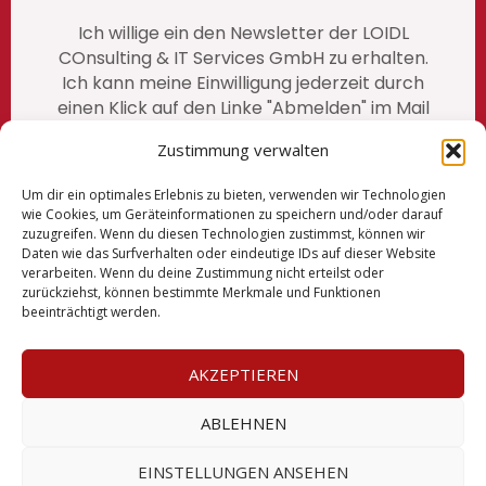
Ich willige ein den Newsletter der LOIDL
COnsulting & IT Services GmbH zu erhalten.
Ich kann meine Einwilligung jederzeit durch
einen Klick auf den Linke "Abmelden" im Mail
widerrufen. unsere vollständige
Zustimmung verwalten
Datenschutzerklärung finden Sie auf
unserer Website
https://www.loidl-
Um dir ein optimales Erlebnis zu bieten, verwenden wir Technologien
consulting.at/loidl-datenschutz
/
wie Cookies, um Geräteinformationen zu speichern und/oder darauf
zuzugreifen. Wenn du diesen Technologien zustimmst, können wir
Daten wie das Surfverhalten oder eindeutige IDs auf dieser Website
verarbeiten. Wenn du deine Zustimmung nicht erteilst oder
zurückziehst, können bestimmte Merkmale und Funktionen
Impressum
beeinträchtigt werden.
AGBs
AKZEPTIEREN
Datenschutz
ABLEHNEN
EINSTELLUNGEN ANSEHEN
© Copyright Loidl Consulting 2026