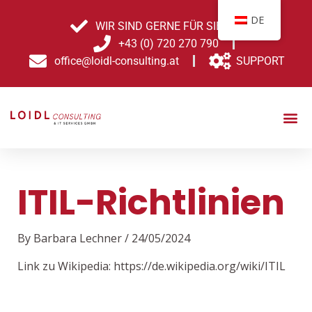
Skip
Post
DE
to
navigation
WIR SIND GERNE FÜR SIE DA!
content
+43 (0) 720 270 790
office@loidl-consulting.at
SUPPORT
ITIL-Richtlinien
By
Barbara Lechner
/
24/05/2024
Link zu Wikipedia: https://de.wikipedia.org/wiki/ITIL